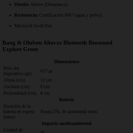
Diseño:
Above (Dinamarca)
Resistencia:
Certificación IP67 (agua y polvo).
Microsoft Swift Pair
Bang & Olufsen Altavoz Bluetooth Beosound
Explore Green
Dimensiones
Peso del
637 gr
dispositivo (gr)
Altura (cm)
12 cm
Anchura (cm)
8 cm
Profundidad (cm)
8 cm
Bateria
Duración de la
batería en espera
Hasta 27h. de autonomía mins
(mins)
Impacto medioambiental
Unidad de
W