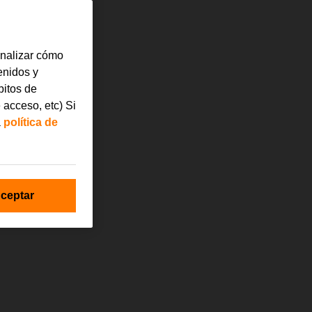
analizar cómo
tenidos y
bitos de
 acceso, etc) Si
a
política de
ceptar