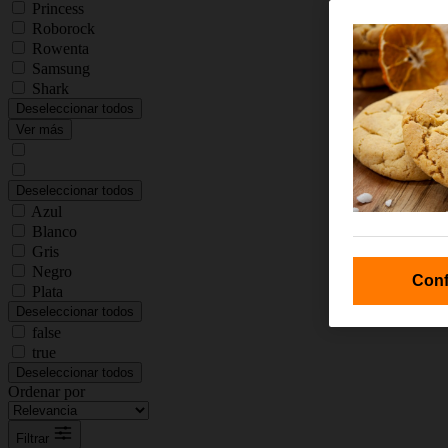
Princess
Roborock
Rowenta
Samsung
Shark
Deseleccionar todos
Ver más
Deseleccionar todos
Azul
Blanco
Gris
Negro
Conf
Plata
Deseleccionar todos
false
true
Deseleccionar todos
Ordenar por
Filtrar