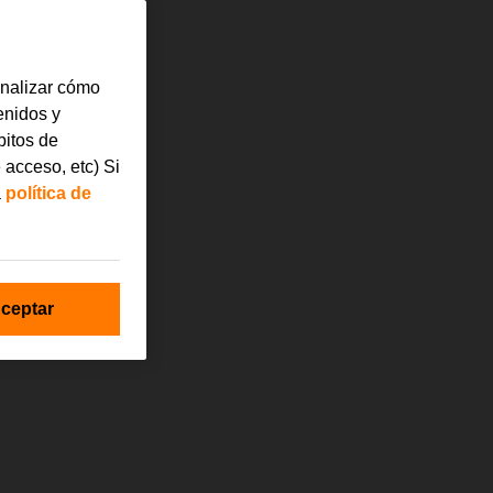
analizar cómo
tenidos y
bitos de
 acceso, etc) Si
a
política de
ceptar