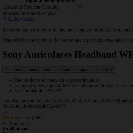
Impacto medioambiental
Unidad de Potencia Cargador
W
Información sobre flash days
Audio y Hi-Fi
Recuerda que por motivos de higiene y salud, el producto no se puede
Disponibles otras opciones de compra que te permiten personalizar tus
Sony
Auriculares Headband 
Abrir ventana modal: Información sobre el cargador
2.5-7.5
W
Este producto se vende sin cargador incluido.
La potencia del cargador debe ser entre un mínimo de 2.5 vatio
No Compatible USB-PD.
com.demandware.beehive.xcs.internal.library.ContentPO@c51ba6d(c
[98546fe31bef9e932db752e05f]])
4.6
(485)
Ver Opiniones
En 48 plazos