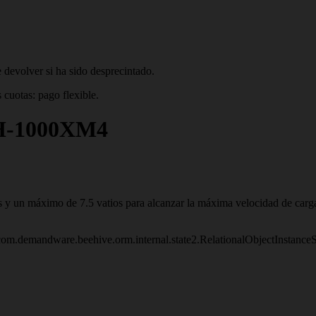
 devolver si ha sido desprecintado.
 cuotas: pago flexible.
WH-1000XM4
s y un máximo de 7.5 vatios para alcanzar la máxima velocidad de carg
om.demandware.beehive.orm.internal.state2.RelationalObjectInstanc