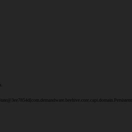
a.
eState@3ee7854d[com.demandware.beehive.core.capi.domain.Persisten