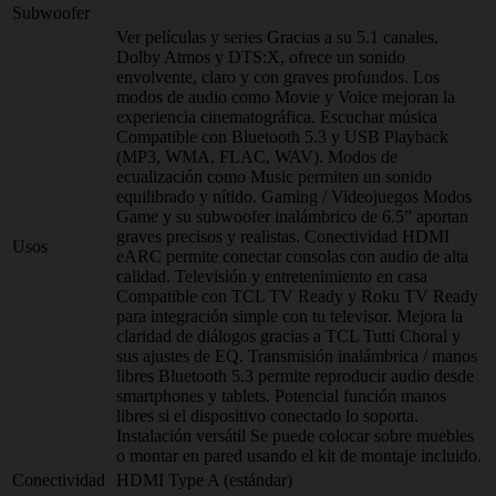
Subwoofer
Ver películas y series Gracias a su 5.1 canales,
Dolby Atmos y DTS:X, ofrece un sonido
envolvente, claro y con graves profundos. Los
modos de audio como Movie y Voice mejoran la
experiencia cinematográfica. Escuchar música
Compatible con Bluetooth 5.3 y USB Playback
(MP3, WMA, FLAC, WAV). Modos de
ecualización como Music permiten un sonido
equilibrado y nítido. Gaming / Videojuegos Modos
Game y su subwoofer inalámbrico de 6.5” aportan
graves precisos y realistas. Conectividad HDMI
Usos
eARC permite conectar consolas con audio de alta
calidad. Televisión y entretenimiento en casa
Compatible con TCL TV Ready y Roku TV Ready
para integración simple con tu televisor. Mejora la
claridad de diálogos gracias a TCL Tutti Choral y
sus ajustes de EQ. Transmisión inalámbrica / manos
libres Bluetooth 5.3 permite reproducir audio desde
smartphones y tablets. Potencial función manos
libres si el dispositivo conectado lo soporta.
Instalación versátil Se puede colocar sobre muebles
o montar en pared usando el kit de montaje incluido.
Conectividad
HDMI Type A (estándar)