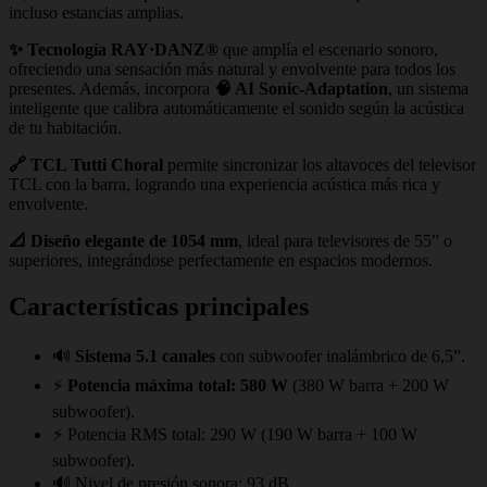
incluso estancias amplias.
✨ Tecnología RAY·DANZ®
que amplía el escenario sonoro,
ofreciendo una sensación más natural y envolvente para todos los
presentes. Además, incorpora
🧠 AI Sonic-Adaptation
, un sistema
inteligente que calibra automáticamente el sonido según la acústica
de tu habitación.
🔗 TCL Tutti Choral
permite sincronizar los altavoces del televisor
TCL con la barra, logrando una experiencia acústica más rica y
envolvente.
📐 Diseño elegante de 1054 mm
, ideal para televisores de 55” o
superiores, integrándose perfectamente en espacios modernos.
Características principales
🔊
Sistema 5.1 canales
con subwoofer inalámbrico de 6,5”.
⚡
Potencia máxima total: 580 W
(380 W barra + 200 W
subwoofer).
⚡ Potencia RMS total: 290 W (190 W barra + 100 W
subwoofer).
🔊 Nivel de presión sonora: 93 dB.