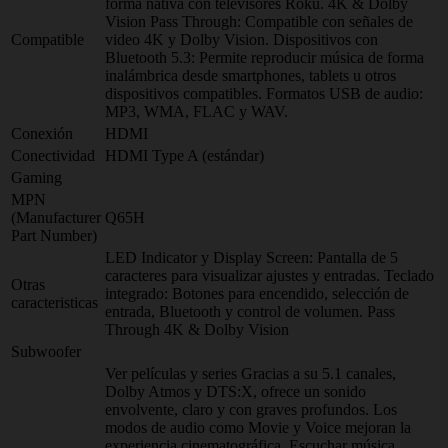
forma nativa con televisores Roku. 4K & Dolby
Vision Pass Through: Compatible con señales de
Compatible
video 4K y Dolby Vision. Dispositivos con
Bluetooth 5.3: Permite reproducir música de forma
inalámbrica desde smartphones, tablets u otros
dispositivos compatibles. Formatos USB de audio:
MP3, WMA, FLAC y WAV.
Conexión
HDMI
Conectividad
HDMI Type A (estándar)
Gaming
MPN
(Manufacturer
Q65H
Part Number)
LED Indicator y Display Screen: Pantalla de 5
caracteres para visualizar ajustes y entradas. Teclado
Otras
integrado: Botones para encendido, selección de
caracteristicas
entrada, Bluetooth y control de volumen. Pass
Through 4K & Dolby Vision
Subwoofer
Ver películas y series Gracias a su 5.1 canales,
Dolby Atmos y DTS:X, ofrece un sonido
envolvente, claro y con graves profundos. Los
modos de audio como Movie y Voice mejoran la
experiencia cinematográfica. Escuchar música