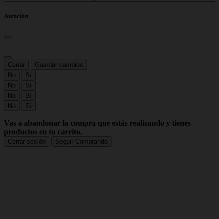
Atención
Cerrar
Guardar cambios
No
Sí
No
Sí
No
Sí
No
Sí
Vas a abandonar la compra que estás realizando y tienes
productos en tu carrito.
Cerrar sesión
Seguir Comprando