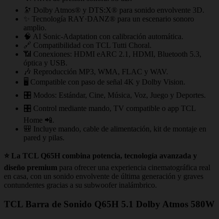
🔭 Dolby Atmos® y DTS:X® para sonido envolvente 3D.
✨ Tecnología RAY·DANZ® para un escenario sonoro
amplio.
🧠 AI Sonic-Adaptation con calibración automática.
🔗 Compatibilidad con TCL Tutti Choral.
📶 Conexiones: HDMI eARC 2.1, HDMI, Bluetooth 5.3,
óptica y USB.
🎶 Reproducción MP3, WMA, FLAC y WAV.
🖥️ Compatible con paso de señal 4K y Dolby Vision.
🎛️ Modos: Estándar, Cine, Música, Voz, Juego y Deportes.
🎛️ Control mediante mando, TV compatible o app TCL
Home 📲.
🎒 Incluye mando, cable de alimentación, kit de montaje en
pared y pilas.
⭐ La TCL Q65H combina potencia, tecnología avanzada y
diseño premium
para ofrecer una experiencia cinematográfica real
en casa, con un sonido envolvente de última generación y graves
contundentes gracias a su subwoofer inalámbrico.
TCL Barra de Sonido Q65H 5.1 Dolby Atmos 580W