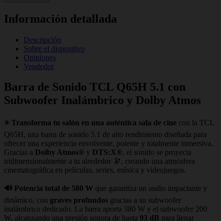
Información detallada
Descripción
Sobre el dispositivo
Opiniones
Vendedor
Barra de Sonido TCL Q65H 5.1 con
Subwoofer Inalámbrico y Dolby Atmos
⭐ Transforma tu salón en una auténtica sala de cine
con la TCL
Q65H, una barra de sonido 5.1 de alto rendimiento diseñada para
ofrecer una experiencia envolvente, potente y totalmente inmersiva.
Gracias a
Dolby Atmos®
y
DTS:X®
, el sonido se proyecta
tridimensionalmente a tu alrededor 🔭, creando una atmósfera
cinematográfica en películas, series, música y videojuegos.
🔊 Potencia total de 580 W
que garantiza un audio impactante y
dinámico, con
graves profundos
gracias a su subwoofer
inalámbrico dedicado. La barra aporta 380 W y el subwoofer 200
W, alcanzando una presión sonora de hasta
93 dB
para llenar