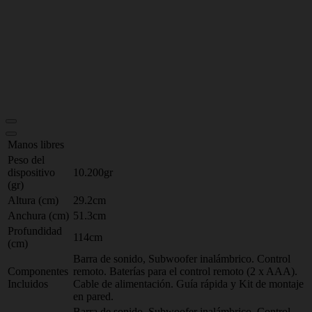
Manos libres
Peso del
dispositivo
10.200gr
(gr)
Altura (cm)
29.2cm
Anchura (cm)
51.3cm
Profundidad
114cm
(cm)
Barra de sonido, Subwoofer inalámbrico. Control
Componentes
remoto. Baterías para el control remoto (2 x AAA).
Incluidos
Cable de alimentación. Guía rápida y Kit de montaje
en pared.
Barra de sonido, Subwoofer inalámbrico. Control