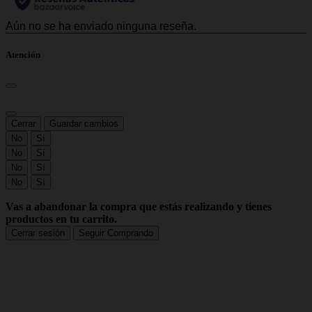
Atención
Cerrar
Guardar cambios
No
Sí
No
Sí
No
Sí
No
Sí
Vas a abandonar la compra que estás realizando y tienes
productos en tu carrito.
Cerrar sesión
Seguir Comprando