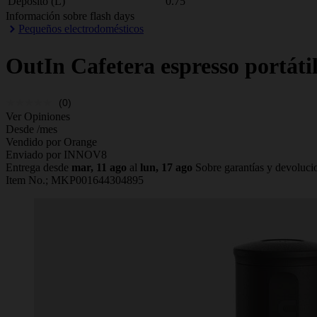
Depósito (L)
0.75
Información sobre flash days
Pequeños electrodomésticos
OutIn
Cafetera espresso portáti
(0)
Ver Opiniones
Desde
/mes
Vendido por Orange
Enviado por INNOV8
Entrega desde
mar, 11 ago
al
lun, 17 ago
Sobre garantías y devoluci
Item No.;
MKP001644304895