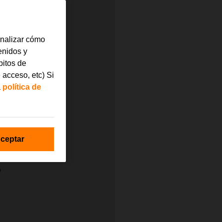
analizar cómo
tenidos y
bitos de
 acceso, etc) Si
a
política de
ceptar