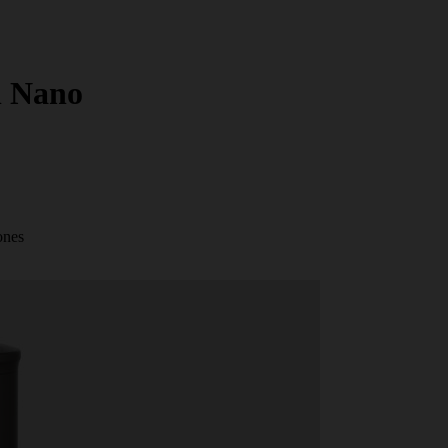
l Nano
ones