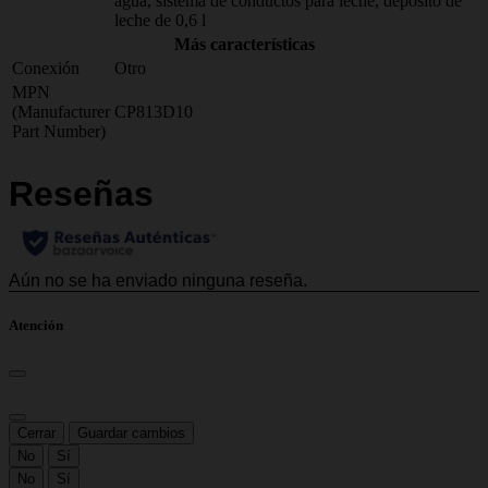
agua, sistema de conductos para leche, depósito de
leche de 0,6 l
Más características
Conexión
Otro
MPN
(Manufacturer
CP813D10
Part Number)
Atención
Cerrar
Guardar cambios
No
Sí
No
Sí