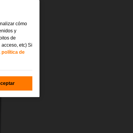
analizar cómo
tenidos y
bitos de
 acceso, etc) Si
a
política de
ceptar