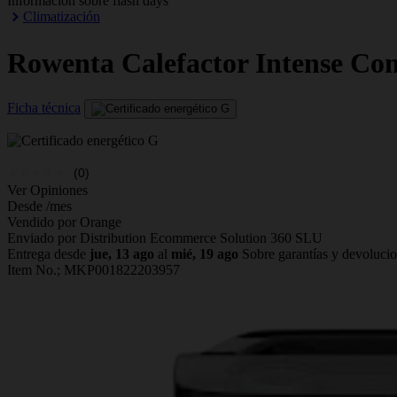
Información sobre flash days
Climatización
Rowenta
Calefactor Intense C
Ficha técnica
(0)
Ver Opiniones
Desde
/mes
Vendido por Orange
Enviado por Distribution Ecommerce Solution 360 SLU
Entrega desde
jue, 13 ago
al
mié, 19 ago
Sobre garantías y devoluci
Item No.;
MKP001822203957