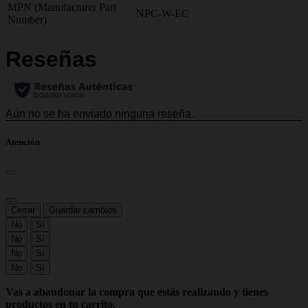
MPN (Manufacturer Part
NPC-W-EC
Number)
Atención
Cerrar
Guardar cambios
No
Sí
No
Sí
No
Sí
No
Sí
Vas a abandonar la compra que estás realizando y tienes
productos en tu carrito.