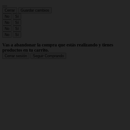
Cerrar
Guardar cambios
No
Sí
No
Sí
No
Sí
No
Sí
Vas a abandonar la compra que estás realizando y tienes
productos en tu carrito.
Cerrar sesión
Seguir Comprando