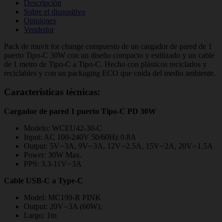
Descripción
Sobre el dispositivo
Opiniones
Vendedor
Pack de muvit for change compuesto de un cargador de pared de 1
puerto Tipo-C 30W con un diseño compacto y estilizado y un cable
de 1 metro de Tipo-C a Tipo-C. Hecho con plásticos reciclados y
reciclables y con un packaging ECO que cuida del medio ambiente.
Características técnicas:
Cargador de pared 1 puerto Tipo-C PD 30W
Modelo: WCEU42-30-C
Input: AC 100-240V 50/60Hz 0.8A
Output: 5V⎓3A, 9V⎓3A, 12V⎓2.5A, 15V⎓2A, 20V⎓1.5A
Power: 30W Max.
PPS: 3.3-11V⎓3A
Cable USB-C a Type-C
Model: MC199-R PINK
Output: 20V⎓3A (60W).
Largo: 1m