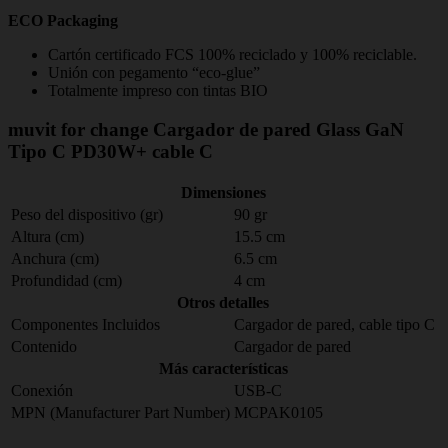
ECO Packaging
Cartón certificado FCS 100% reciclado y 100% reciclable.
Unión con pegamento “eco-glue”
Totalmente impreso con tintas BIO
muvit for change Cargador de pared Glass GaN
Tipo C PD30W+ cable C
Dimensiones
Peso del dispositivo (gr)
90 gr
Altura (cm)
15.5 cm
Anchura (cm)
6.5 cm
Profundidad (cm)
4 cm
Otros detalles
Componentes Incluidos
Cargador de pared, cable tipo C
Contenido
Cargador de pared
Más características
Conexión
USB-C
MPN (Manufacturer Part Number)
MCPAK0105