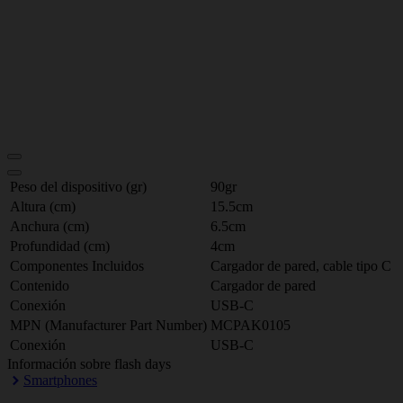
Peso del dispositivo (gr)
90gr
Altura (cm)
15.5cm
Anchura (cm)
6.5cm
Profundidad (cm)
4cm
Componentes Incluidos
Cargador de pared, cable tipo C
Contenido
Cargador de pared
Conexión
USB-C
MPN (Manufacturer Part Number)
MCPAK0105
Conexión
USB-C
Información sobre flash days
Smartphones