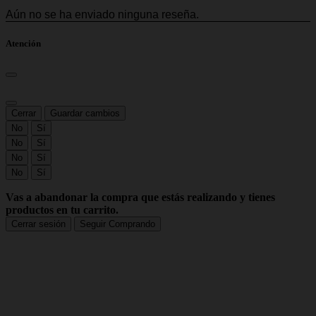
Atención
Cerrar
Guardar cambios
No
Sí
No
Sí
No
Sí
No
Sí
Vas a abandonar la compra que estás realizando y tienes
productos en tu carrito.
Cerrar sesión
Seguir Comprando