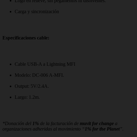
Logo en relieve, sin pegamentos ni disolventes.
Carga y sincronización
Especificaciones cable
:
Cable USB-A a Lightning MFI
Modelo: DC-006 A-MFI.
Output: 5V/2.4A.
Largo: 1.2m.
*Donación del
1%
de la facturación de
muvit for change
a
organizaciones adheridas al movimiento “
1% for the Planet
”.