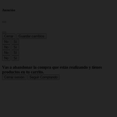
Atención
Cerrar
Guardar cambios
No
Sí
No
Sí
No
Sí
No
Sí
Vas a abandonar la compra que estás realizando y tienes
productos en tu carrito.
Cerrar sesión
Seguir Comprando