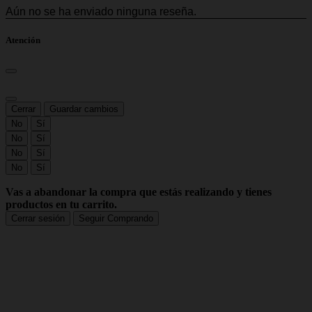
Atención
Cerrar
Guardar cambios
No
Sí
No
Sí
No
Sí
No
Sí
Vas a abandonar la compra que estás realizando y tienes
productos en tu carrito.
Cerrar sesión
Seguir Comprando