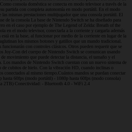
. Como consola doméstica se conecta en modo televisor a través de la
 su partida con completa autonomía en modo portátil. En el modo
e las mismas prestaciones multijugador que una consola portátil. El
ase de la consola La base de Nintendo Switch se ha diseñado para
 pero en el caso por ejemplo de The Legend of Zelda: Breath of the
la en el modo televisor, conectarla a la corriente y cargarla además
tá en la base, al funcionar por medio de la corriente en lugar de la
glutinan los mismos botones y gatillos que un mando tradicional.
funcionarán con controles clásicos. Otros pueden requerir que se
los Joy-Con del cuerpo de Nintendo Switch se comunican usando
de movimiento que puede detectar la distancia, el tamaño y el
jera. Los mandos de Nintendo Switch cuentan con un nuevo sistema de
de cubitos de hielo. Con la vibración HD, cuando inclinas o
icos conectados al mismo tiempo.Cuántos mandos se puedan conectar
p hasta 60fps (modo portátil) - 1080p hasta 60fps (modo consola)
2TB) Conectividad: - Bluetooth 4.0 - WiFi 2.4