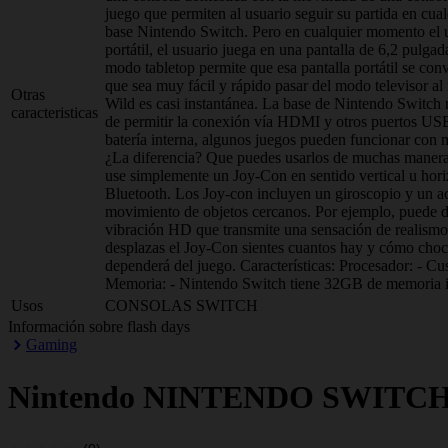
juego que permiten al usuario seguir su partida en cu
base Nintendo Switch. Pero en cualquier momento el u
portátil, el usuario juega en una pantalla de 6,2 pulg
modo tabletop permite que esa pantalla portátil se co
que sea muy fácil y rápido pasar del modo televisor al
Otras
Wild es casi instantánea. La base de Nintendo Switch n
caracteristicas
de permitir la conexión vía HDMI y otros puertos USB 
batería interna, algunos juegos pueden funcionar con
¿La diferencia? Que puedes usarlos de muchas maneras
use simplemente un Joy-Con en sentido vertical u ho
Bluetooth. Los Joy-con incluyen un giroscopio y un ac
movimiento de objetos cercanos. Por ejemplo, puede de
vibración HD que transmite una sensación de realismo
desplazas el Joy-Con sientes cuantos hay y cómo cho
dependerá del juego. Características: Procesador: - C
Memoria: - Nintendo Switch tiene 32GB de memoria i
Usos
CONSOLAS SWITCH
Información sobre flash days
Gaming
Nintendo
NINTENDO SWITCH 