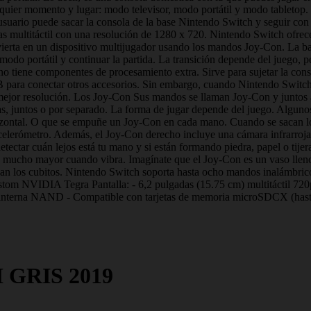
alquier momento y lugar: modo televisor, modo portátil y modo tabletop
suario puede sacar la consola de la base Nintendo Switch y seguir con
adas multitáctil con una resolución de 1280 x 720. Nintendo Switch ofrec
nvierta en un dispositivo multijugador usando los mandos Joy-Con. La b
 modo portátil y continuar la partida. La transición depende del juego,
o tiene componentes de procesamiento extra. Sirve para sujetar la conso
para conectar otros accesorios. Sin embargo, cuando Nintendo Switch es
 mejor resolución. Los Joy-Con Sus mandos se llaman Joy-Con y juntos a
, juntos o por separado. La forma de jugar depende del juego. Algunos 
rizontal. O que se empuñe un Joy-Con en cada mano. Cuando se sacan 
elerómetro. Además, el Joy-Con derecho incluye una cámara infrarroja 
tectar cuán lejos está tu mano y si están formando piedra, papel o ti
 mucho mayor cuando vibra. Imagínate que el Joy-Con es un vaso lleno 
can los cubitos. Nintendo Switch soporta hasta ocho mandos inalámbr
ustom NVIDIA Tegra Pantalla: - 6,2 pulgadas (15.75 cm) multitáctil 720
nterna NAND - Compatible con tarjetas de memoria microSDCX (hasta 
GRIS 2019