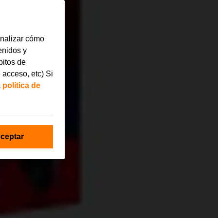
analizar cómo
tenidos y
bitos de
 acceso, etc) Si
a
política de
ceptar