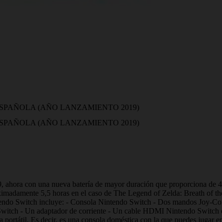
SPAÑOLA (AÑO LANZAMIENTO 2019)
SPAÑOLA (AÑO LANZAMIENTO 2019)
ahora con una nueva batería de mayor duración que proporciona de 4,5
á aproximadamente 5,5 horas en el caso de The Legend of Zelda: B
tch incluye: - Consola Nintendo Switch - Dos mandos Joy-Con (izq
witch - Un adaptador de corriente - Un cable HDMI Nintendo Switch es
 portátil. Es decir, es una consola doméstica con la que puedes jugar 