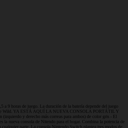
 a 9 horas de juego. La duración de la batería depende del juego
reath of the Wild. YA ESTÁ AQUÍ LA NUEVA CONSOLA PORTÁTIL Y
uierdo y derecho más correas para ambos) de color gris - El
 la nueva consola de Nitendo para el hogar. Combina la potencia de
en cualquier parte. La consola Nintendo Switch plantea tres modos de