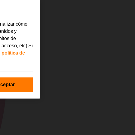
analizar cómo
tenidos y
bitos de
 acceso, etc) Si
a
política de
ceptar