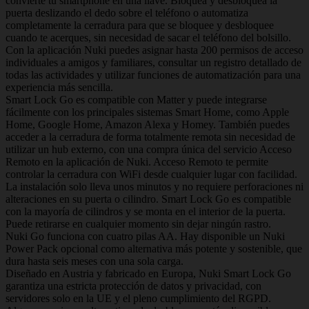
convierte tu smartphone en una llave. Bloquea y desbloquea la
puerta deslizando el dedo sobre el teléfono o automatiza
completamente la cerradura para que se bloquee y desbloquee
cuando te acerques, sin necesidad de sacar el teléfono del bolsillo.
Con la aplicación Nuki puedes asignar hasta 200 permisos de acceso
individuales a amigos y familiares, consultar un registro detallado de
todas las actividades y utilizar funciones de automatización para una
experiencia más sencilla.
Smart Lock Go es compatible con Matter y puede integrarse
fácilmente con los principales sistemas Smart Home, como Apple
Home, Google Home, Amazon Alexa y Homey. También puedes
acceder a la cerradura de forma totalmente remota sin necesidad de
utilizar un hub externo, con una compra única del servicio Acceso
Remoto en la aplicación de Nuki. Acceso Remoto te permite
controlar la cerradura con WiFi desde cualquier lugar con facilidad.
La instalación solo lleva unos minutos y no requiere perforaciones ni
alteraciones en su puerta o cilindro. Smart Lock Go es compatible
con la mayoría de cilindros y se monta en el interior de la puerta.
Puede retirarse en cualquier momento sin dejar ningún rastro.
Nuki Go funciona con cuatro pilas AA. Hay disponible un Nuki
Power Pack opcional como alternativa más potente y sostenible, que
dura hasta seis meses con una sola carga.
Diseñado en Austria y fabricado en Europa, Nuki Smart Lock Go
garantiza una estricta protección de datos y privacidad, con
servidores solo en la UE y el pleno cumplimiento del RGPD.