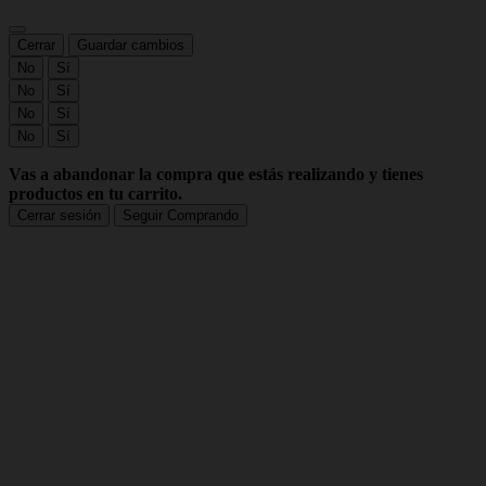
Cerrar
Guardar cambios
No
Sí
No
Sí
No
Sí
No
Sí
Vas a abandonar la compra que estás realizando y tienes
productos en tu carrito.
Cerrar sesión
Seguir Comprando