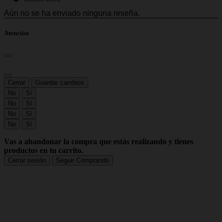
Atención
Cerrar
Guardar cambios
No
Sí
No
Sí
No
Sí
No
Sí
Vas a abandonar la compra que estás realizando y tienes
productos en tu carrito.
Cerrar sesión
Seguir Comprando