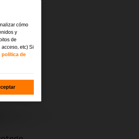
analizar cómo
tenidos y
bitos de
 acceso, etc) Si
a
política de
ceptar