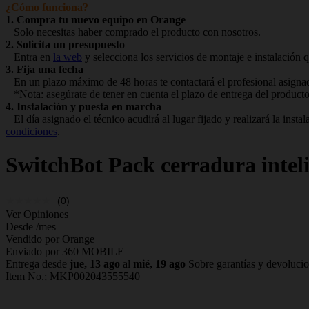
¿Cómo funciona?
1. Compra tu nuevo equipo en Orange
Solo necesitas haber comprado el producto con nosotros.
2. Solicita un presupuesto
Entra en
la web
y selecciona los servicios de montaje e instalación q
3. Fija una fecha
En un plazo máximo de 48 horas te contactará el profesional asignado
*Nota: asegúrate de tener en cuenta el plazo de entrega del producto
4. Instalación y puesta en marcha
El día asignado el técnico acudirá al lugar fijado y realizará la ins
condiciones
.
SwitchBot
Pack cerradura inte
(0)
Ver Opiniones
Desde
/mes
Vendido por Orange
Enviado por 360 MOBILE
Entrega desde
jue, 13 ago
al
mié, 19 ago
Sobre garantías y devoluci
Item No.;
MKP002043555540