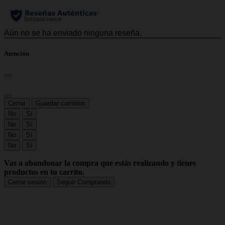
Atención
Cerrar
Guardar cambios
No
Sí
No
Sí
No
Sí
No
Sí
Vas a abandonar la compra que estás realizando y tienes
productos en tu carrito.
Cerrar sesión
Seguir Comprando