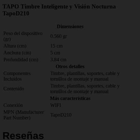
TAPO Timbre Inteligente y Visión Nocturna
TapoD210
Dimensiones
Peso del dispositivo
0.560 gr
(gr)
Altura (cm)
15 cm
Anchura (cm)
5 cm
Profundidad (cm)
3.84 cm
Otros detalles
Componentes
Timbre, plantillas, soportes, cable y
Incluidos
tornillos de montaje y manual
Timbre, plantillas, soportes, cable y
Contenido
tornillos de montaje y manual
Más características
Conexión
WIFI
MPN (Manufacturer
TapoD210
Part Number)