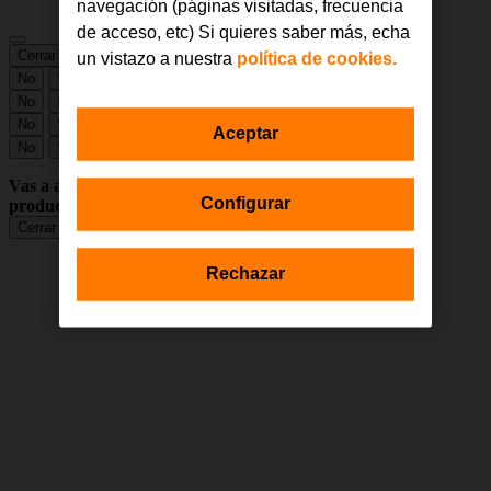
navegación (páginas visitadas, frecuencia
de acceso, etc) Si quieres saber más, echa
Cerrar
Guardar cambios
un vistazo a nuestra
política de cookies.
No
Sí
No
Sí
No
Sí
Aceptar
No
Sí
Vas a abandonar la compra que estás realizando y tienes
Configurar
productos en tu carrito.
Cerrar sesión
Seguir Comprando
Rechazar