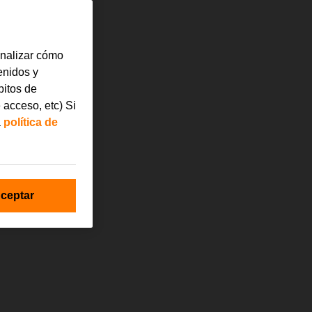
analizar cómo
tenidos y
bitos de
 acceso, etc) Si
a
política de
ceptar