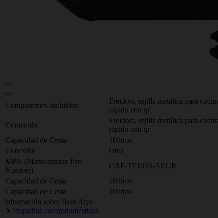
Freidora, rejilla metálica para coci
Componentes Incluidos
rápido con qr
Freidora, rejilla metálica para coci
Contenido
rápido con qr
Capacidad de Cesta
10litros
Conexión
Otro
MPN (Manufacturer Part
CAF-TF101S-AEUR
Number)
Capacidad de Cesta
10litros
Capacidad de Cesta
10litros
Información sobre flash days
Pequeños electrodomésticos