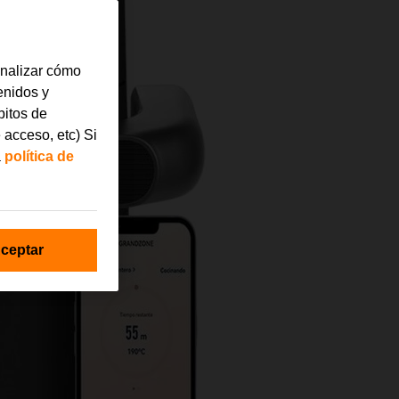
analizar cómo
tenidos y
bitos de
 acceso, etc) Si
a
política de
ceptar