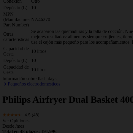
Conexión
Otro
Depósito (L)
10
MPN
(Manufacturer
NA46270
Part Number)
Se acabaron las quemaduras y la falta de cocción. Nuest
Otras
mejores resultados: alimentos siempre crujientes, tiern
caracteristicas
usa el cajón más pequeño para los acompañamientos, la
Capacidad de
10 litros
Cesta
Depósito (L)
10
Capacidad de
10 litros
Cesta
Información sobre flash days
Pequeños electrodomésticos
Philips
Airfryer Dual Basket 400
4.5
(48)
Ver Opiniones
Desde
/mes
Total en 48 plazos: 191,99€