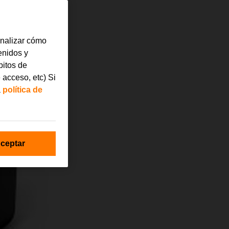
analizar cómo
tenidos y
bitos de
 acceso, etc) Si
a
política de
ceptar