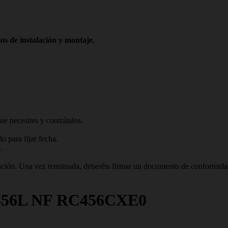
os de instalación y montaje.
ue necesites y contrátalos.
 para fijar fecha.
.
talación. Una vez terminada, deberéis firmar un documento de conformid
P 456L NF RC456CXE0