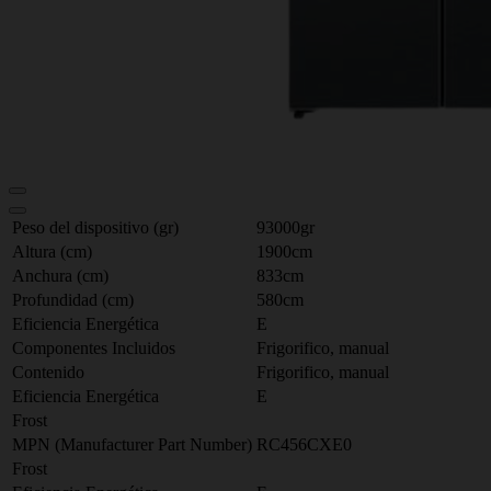
Peso del dispositivo (gr)
93000gr
Altura (cm)
1900cm
Anchura (cm)
833cm
Profundidad (cm)
580cm
Eficiencia Energética
E
Componentes Incluidos
Frigorifico, manual
Contenido
Frigorifico, manual
Eficiencia Energética
E
Frost
MPN (Manufacturer Part Number)
RC456CXE0
Frost