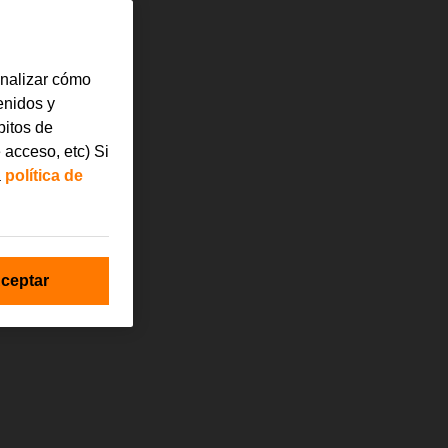
analizar cómo
tenidos y
bitos de
 acceso, etc) Si
a
política de
ceptar