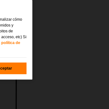
analizar cómo
tenidos y
bitos de
 acceso, etc) Si
a
política de
ceptar