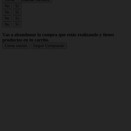
No
Sí
No
Sí
No
Sí
No
Sí
Vas a abandonar la compra que estás realizando y tienes
productos en tu carrito.
Cerrar sesión
Seguir Comprando