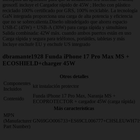
grosorE incluye el Cargador rápido de 45W ; Hecho con plástico
reciclado 100% certificado por GRS, 100% reciclable. La tecnología
GaN integrada proporciona una carga de alta potencia y eficiencia
que no se sobrecalienta.Diseño ultradelgado que ahorra espacio
USB-C (45W) + USB-A (30W) para carga rápida y simultánea
Salida combinada: 42W máx. cuando ambos puertos están en uso
Carga rápida y segura para teléfonos, portátiles, tabletas y más
Incluye enchufe EU y enchufe US integrado
dbramante1928 Funda iPhone 17 Pro Max MS +
ECOSHIELD+charger 45W
Otros detalles
Componentes
kit instalación protector
Incluidos
Funda iPhone 17 Pro Max, Naranja MS +
Contenido
ECOPROTECTOR + cargador 45W (carga rápida)
Más características
MPN
(Manufacturer
GN69GO006733+ES69CL006777+CHSLEUWH71
Part Number)