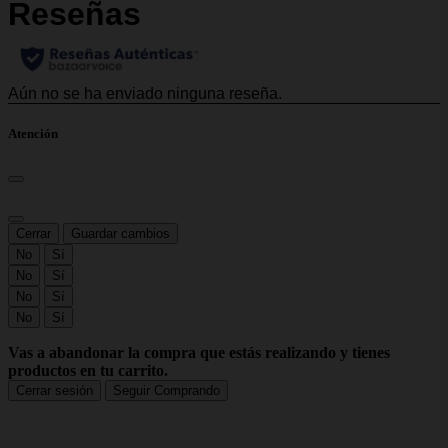
Atención
Cerrar
Guardar cambios
No
Sí
No
Sí
No
Sí
No
Sí
Vas a abandonar la compra que estás realizando y tienes
productos en tu carrito.
Cerrar sesión
Seguir Comprando