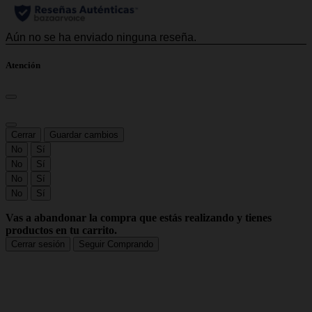
Atención
Cerrar
Guardar cambios
No
Sí
No
Sí
No
Sí
No
Sí
Vas a abandonar la compra que estás realizando y tienes
productos en tu carrito.
Cerrar sesión
Seguir Comprando