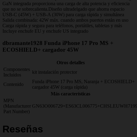
GaN integrada proporciona una carga de alta potencia y eficiencia
que no se sobrecalienta.Diseño ultradelgado que ahorra espacio
USB-C (45W) + USB-A (30W) para carga rápida y simultánea
Salida combinada: 42W máx. cuando ambos puertos están en uso
Carga rápida y segura para teléfonos, portátiles, tabletas y más
Incluye enchufe EU y enchufe US integrado
dbramante1928 Funda iPhone 17 Pro MS +
ECOSHIELD+ cargador 45W
Otros detalles
Componentes
kit instalación protector
Incluidos
Funda iPhone 17 Pro MS, Naranja + ECOSHIELD+
Contenido
cargador 45W (carga rápida)
Más características
MPN
(Manufacturer
GN63O006729+ES63CL006775+CHSLEUWH719
Part Number)