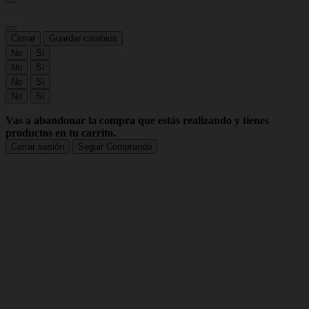
Cerrar
Guardar cambios
No
Sí
No
Sí
No
Sí
No
Sí
Vas a abandonar la compra que estás realizando y tienes
productos en tu carrito.
Cerrar sesión
Seguir Comprando