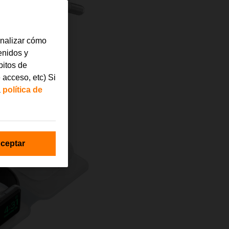
analizar cómo
tenidos y
bitos de
 acceso, etc) Si
a
política de
ceptar