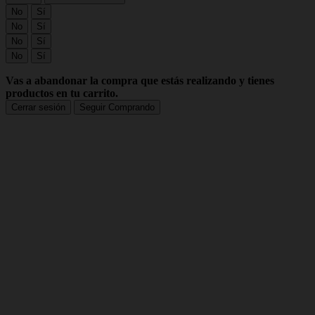
No
Sí
No
Sí
No
Sí
No
Sí
Vas a abandonar la compra que estás realizando y tienes
productos en tu carrito.
Cerrar sesión
Seguir Comprando