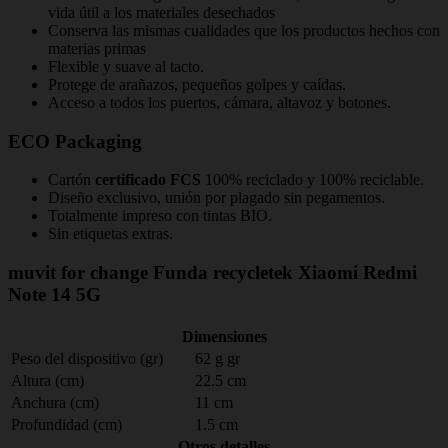
vida útil a los materiales desechados
Conserva las mismas cualidades que los productos hechos con
materias primas
Flexible y suave al tacto.
Protege de arañazos, pequeños golpes y caídas.
Acceso a todos los puertos, cámara, altavoz y botones.
ECO Packaging
Cartón
certificado FCS
100% reciclado y 100% reciclable.
Diseño exclusivo, unión por plagado sin pegamentos.
Totalmente impreso con tintas BIO.
Sin etiquetas extras.
muvit for change Funda recycletek Xiaomi Redmi
Note 14 5G
Dimensiones
Peso del dispositivo (gr)
62 g gr
Altura (cm)
22.5 cm
Anchura (cm)
11 cm
Profundidad (cm)
1.5 cm
Otros detalles