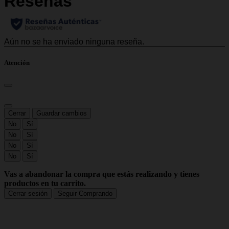
Atención
Cerrar
Guardar cambios
No
Sí
No
Sí
No
Sí
No
Sí
Vas a abandonar la compra que estás realizando y tienes
productos en tu carrito.
Cerrar sesión
Seguir Comprando