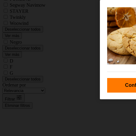
Segway Navimow
STAYER
Twinkly
Woowind
Deseleccionar todos
Ver más
Negro
Deseleccionar todos
Ver más
D
F
G
Deseleccionar todos
Ordenar por
Conf
Filtrar
Eliminar filtros