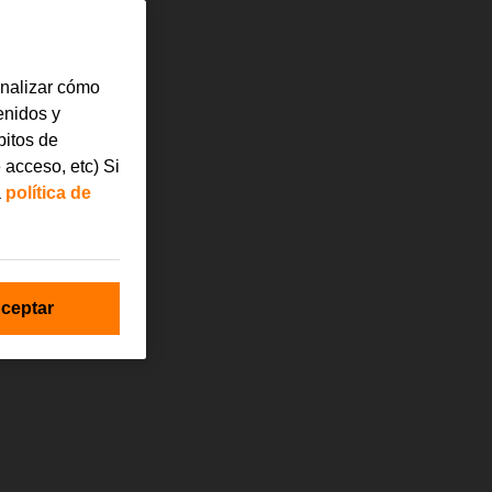
analizar cómo
tenidos y
bitos de
 acceso, etc) Si
a
política de
ceptar