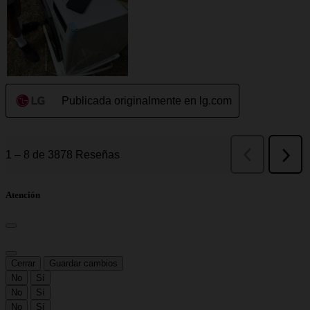
Atención
Cerrar
Guardar cambios
No
Sí
No
Sí
No
Sí