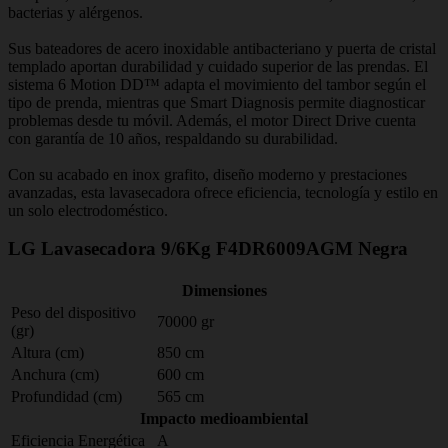
bacterias y alérgenos.
Sus bateadores de acero inoxidable antibacteriano y puerta de cristal
templado aportan durabilidad y cuidado superior de las prendas. El
sistema 6 Motion DD™ adapta el movimiento del tambor según el
tipo de prenda, mientras que Smart Diagnosis permite diagnosticar
problemas desde tu móvil. Además, el motor Direct Drive cuenta
con garantía de 10 años, respaldando su durabilidad.
Con su acabado en inox grafito, diseño moderno y prestaciones
avanzadas, esta lavasecadora ofrece eficiencia, tecnología y estilo en
un solo electrodoméstico.
LG Lavasecadora 9/6Kg F4DR6009AGM Negra
Dimensiones
Peso del dispositivo
70000 gr
(gr)
Altura (cm)
850 cm
Anchura (cm)
600 cm
Profundidad (cm)
565 cm
Impacto medioambiental
Eficiencia Energética
A