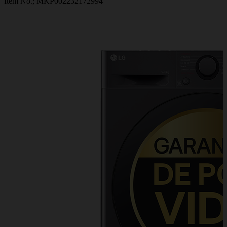
Item No.;
MKP002232172994