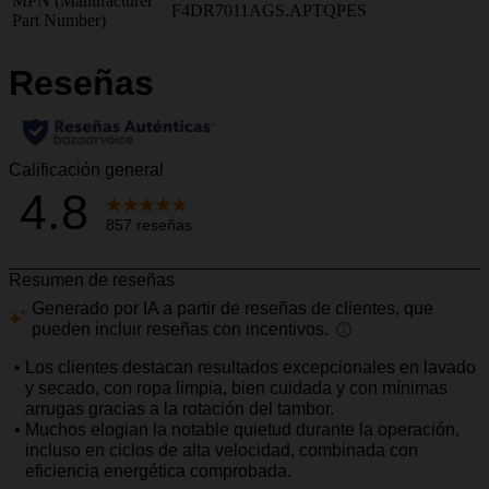
MPN (Manufacturer
F4DR7011AGS.APTQPES
Part Number)