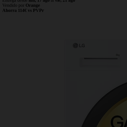
Entrega desde
lun, 17 ago
al
vie, 21 ago
Vendido por
Orange
Ahorra 114€ vs PVPr