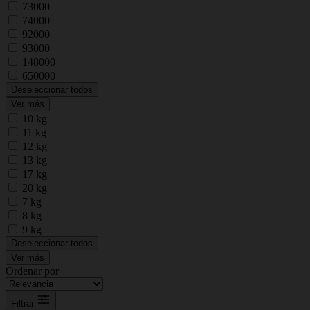
73000
74000
92000
93000
148000
650000
Deseleccionar todos
Ver más
10 kg
11 kg
12 kg
13 kg
17 kg
20 kg
7 kg
8 kg
9 kg
Deseleccionar todos
Ver más
Ordenar por
Filtrar