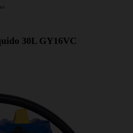
nes
íquido 30L GY16VC