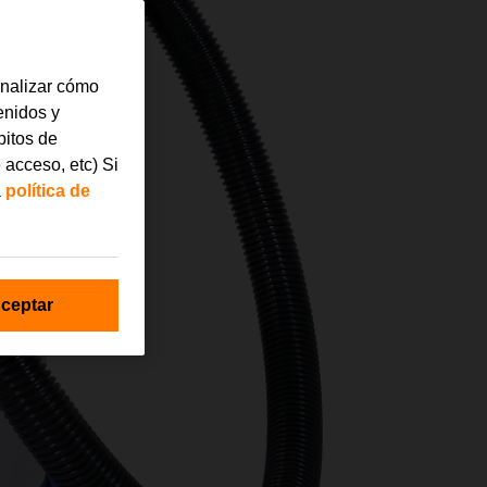
analizar cómo
tenidos y
bitos de
 acceso, etc) Si
a
política de
ceptar