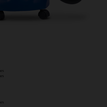
nes
nes
nes