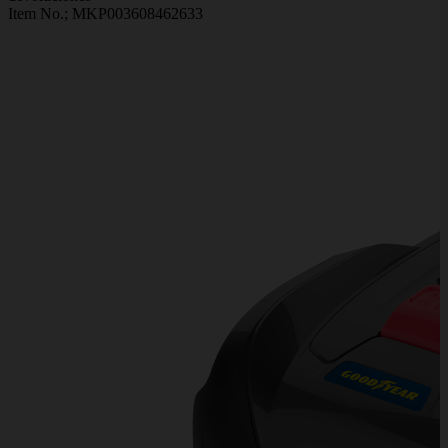
Item No.;
MKP003608462633