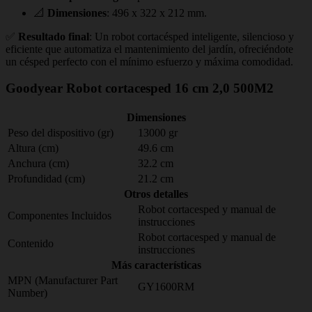
📐
Dimensiones
: 496 x 322 x 212 mm.
✅
Resultado final
: Un robot cortacésped inteligente, silencioso y
eficiente que automatiza el mantenimiento del jardín, ofreciéndote
un césped perfecto con el mínimo esfuerzo y máxima comodidad.
Goodyear Robot cortacesped 16 cm 2,0 500M2
Dimensiones
Peso del dispositivo (gr)
13000 gr
Altura (cm)
49.6 cm
Anchura (cm)
32.2 cm
Profundidad (cm)
21.2 cm
Otros detalles
Robot cortacesped y manual de
Componentes Incluidos
instrucciones
Robot cortacesped y manual de
Contenido
instrucciones
Más características
MPN (Manufacturer Part
GY1600RM
Number)