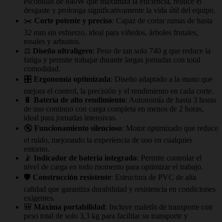
escobillas de 840W que maximiza la eficiencia, reduce el
desgaste y prolonga significativamente la vida útil del equipo.
✂️
Corte potente y preciso
: Capaz de cortar ramas de hasta
32 mm sin esfuerzo, ideal para viñedos, árboles frutales,
rosales y arbustos.
⚖️
Diseño ultraligero
: Peso de tan solo 740 g que reduce la
fatiga y permite trabajar durante largas jornadas con total
comodidad.
🎛️
Ergonomía optimizada
: Diseño adaptado a la mano que
mejora el control, la precisión y el rendimiento en cada corte.
🔋
Batería de alto rendimiento
: Autonomía de hasta 3 horas
de uso continuo con carga completa en menos de 2 horas,
ideal para jornadas intensivas.
🔇
Funcionamiento silencioso
: Motor optimizado que reduce
el ruido, mejorando la experiencia de uso en cualquier
entorno.
📡
Indicador de batería integrado
: Permite controlar el
nivel de carga en todo momento para optimizar el trabajo.
🛡️
Construcción resistente
: Estructura de PVC de alta
calidad que garantiza durabilidad y resistencia en condiciones
exigentes.
🎒
Máxima portabilidad
: Incluye maletín de transporte con
peso total de solo 3,3 kg para facilitar su transporte y