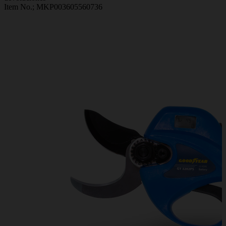
Item No.;
MKP003605560736