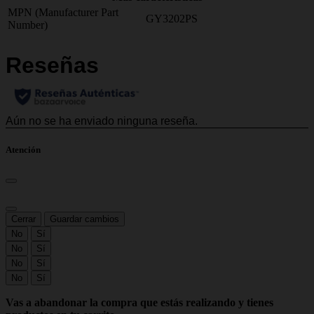
MPN (Manufacturer Part
GY3202PS
Number)
Atención
Cerrar
Guardar cambios
No
Sí
No
Sí
No
Sí
No
Sí
Vas a abandonar la compra que estás realizando y tienes