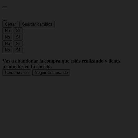
Cerrar
Guardar cambios
No
Sí
No
Sí
No
Sí
No
Sí
Vas a abandonar la compra que estás realizando y tienes
productos en tu carrito.
Cerrar sesión
Seguir Comprando