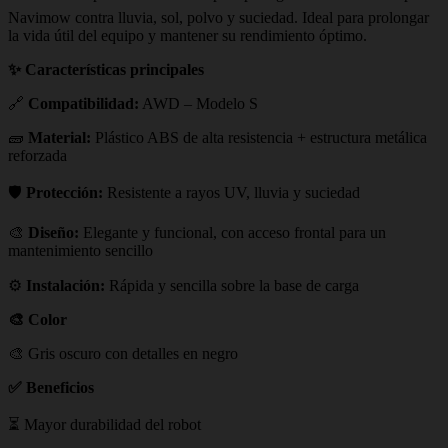
Navimow contra lluvia, sol, polvo y suciedad. Ideal para prolongar
la vida útil del equipo y mantener su rendimiento óptimo.
✨ Características principales
🔗
Compatibilidad:
AWD – Modelo S
🧱
Material:
Plástico ABS de alta resistencia + estructura metálica
reforzada
🛡️
Protección:
Resistente a rayos UV, lluvia y suciedad
🎨
Diseño:
Elegante y funcional, con acceso frontal para un
mantenimiento sencillo
⚙️
Instalación:
Rápida y sencilla sobre la base de carga
🎨 Color
🎨 Gris oscuro con detalles en negro
✅ Beneficios
⏳ Mayor durabilidad del robot