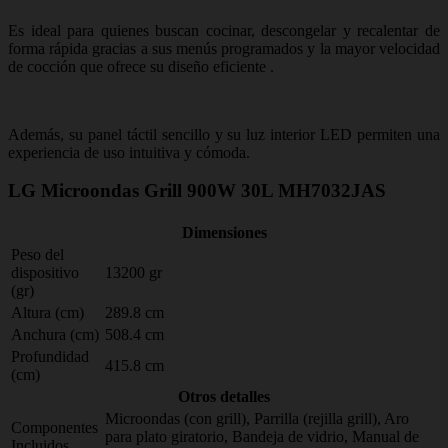
Es ideal para quienes buscan cocinar, descongelar y recalentar de
forma rápida gracias a sus menús programados y la mayor velocidad
de cocción que ofrece su diseño eficiente .
Además, su panel táctil sencillo y su luz interior LED permiten una
experiencia de uso intuitiva y cómoda.
LG Microondas Grill 900W 30L MH7032JAS
Dimensiones
Peso del
dispositivo
13200 gr
(gr)
Altura (cm)
289.8 cm
Anchura (cm)
508.4 cm
Profundidad
415.8 cm
(cm)
Otros detalles
Microondas (con grill), Parrilla (rejilla grill), Aro
Componentes
para plato giratorio, Bandeja de vidrio, Manual de
Incluidos