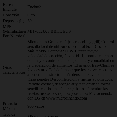
Base /
Enchufe
Enchufe
Conexión
Otro
Depósito (L)
30
MPN
(Manufacturer
MH7032JAS.BBKQEUS
Part Number)
Microondas Grill 2 en 1 (microondas y grill) Control
sencillo fácil de utilizar con control táctil Cocina
Más rápido. Potencia 900W. Ofrece mayor
velocidad de cocción, flexibilidad, ahorro de tiempo
con mayor control de la temperatura y comodidad en
la preparación de alimentos. El interior EasyClean es
Otras
2 veces más fácil de limpiar que los convencionales
caracteristicas
al tener una estructura más densa que evita que la
grasa penetre Descongelación y menús automáticos.
Permite cocinar, descongelar y recalentar de forma
sencilla con los menús pregrabados Descubre las
recetas más sanas, rápidas y sencillas Microcinando
con LG en www.microcinando.com
Potencia
900 vatios
Máxima
Tipo de
Microondas con grill