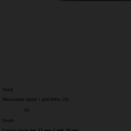
Sharp
Microondas digital + grill 800w 20L
(0)
Desde
Entrega desde
jue, 13 ago
al
mié, 19 ago