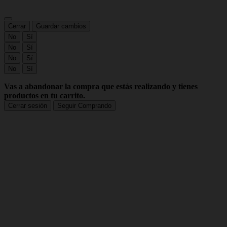
Cerrar
Guardar cambios
No
Sí
No
Sí
No
Sí
No
Sí
Vas a abandonar la compra que estás realizando y tienes
productos en tu carrito.
Cerrar sesión
Seguir Comprando