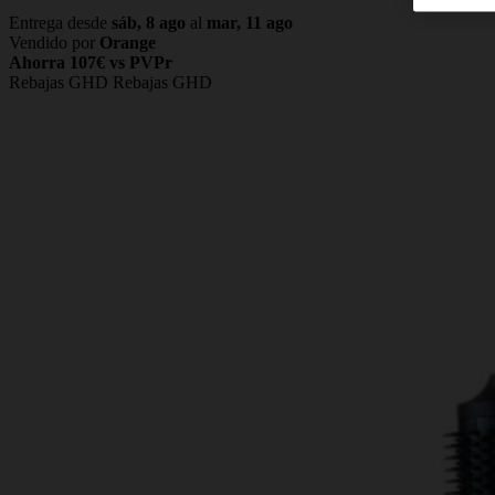
Entrega desde
sáb, 8 ago
al
mar, 11 ago
Vendido por
Orange
Ahorra 107€ vs PVPr
Rebajas GHD
Rebajas GHD