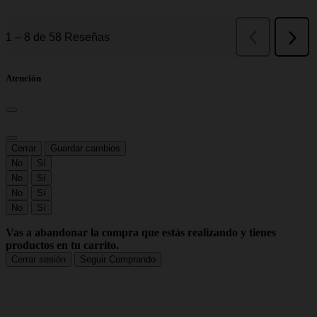
Atención
Cerrar
Guardar cambios
No
Sí
No
Sí
No
Sí
No
Sí
Vas a abandonar la compra que estás realizando y tienes
productos en tu carrito.
Cerrar sesión
Seguir Comprando