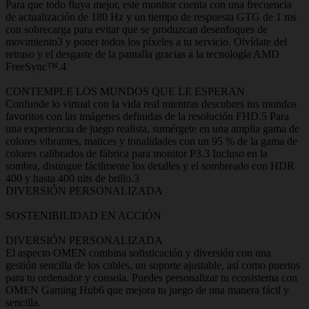
Para que todo fluya mejor, este monitor cuenta con una frecuencia
de actualización de 180 Hz y un tiempo de respuesta GTG de 1 ms
con sobrecarga para evitar que se produzcan desenfoques de
movimiento3 y poner todos los píxeles a tu servicio. Olvídate del
retraso y el desgaste de la pantalla gracias a la tecnología AMD
FreeSync™.4
CONTEMPLE LOS MUNDOS QUE LE ESPERAN
Confunde lo virtual con la vida real mientras descubres tus mundos
favoritos con las imágenes definidas de la resolución FHD.5 Para
una experiencia de juego realista, sumérgete en una amplia gama de
colores vibrantes, matices y tonalidades con un 95 % de la gama de
colores calibrados de fábrica para monitor P3.3 Incluso en la
sombra, distingue fácilmente los detalles y el sombreado con HDR
400 y hasta 400 nits de brillo.3
DIVERSIÓN PERSONALIZADA
SOSTENIBILIDAD EN ACCIÓN
DIVERSIÓN PERSONALIZADA
El aspecto OMEN combina sofisticación y diversión con una
gestión sencilla de los cables, un soporte ajustable, así como puertos
para tu ordenador y consola. Puedes personalizar tu ecosistema con
OMEN Gaming Hub6 que mejora tu juego de una manera fácil y
sencilla.