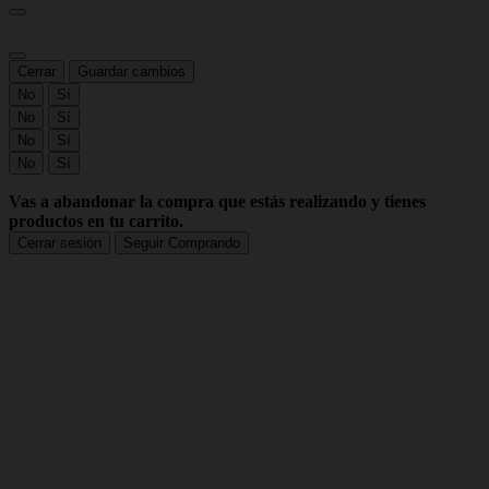
Cerrar
Guardar cambios
No
Sí
No
Sí
No
Sí
No
Sí
Vas a abandonar la compra que estás realizando y tienes
productos en tu carrito.
Cerrar sesión
Seguir Comprando