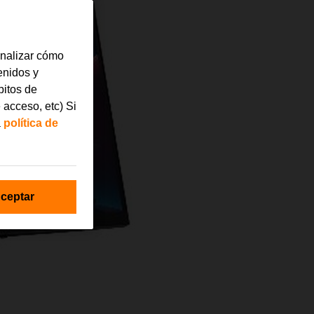
analizar cómo
tenidos y
bitos de
 acceso, etc) Si
a
política de
ceptar