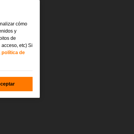
analizar cómo
tenidos y
bitos de
 acceso, etc) Si
a
política de
ceptar