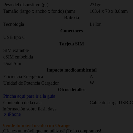
Peso del dispositivo (gr)
231gr
Tamaño (largo x ancho x fondo) (mm)
163.4 x 78 x 8.8mm
Bateria
Tecnología
Li-Ion
Conectores
USB tipo C
Tarjeta SIM
SIM extraible
eSIM embebida
Dual Sim
Impacto medioambiental
Eficiencia Energética
A
Unidad de Potencia Cargador
W
Otros detalles
Pincha aquí para ir a la guía
Contenido de la caja
Cable de carga USB-C
Información sobre flash days
iPhone
Vende tu móvil usado con Orange
¿Tienes un móvil que no utilizas? ¡Te lo compramos!