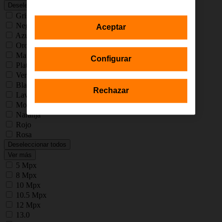
Deseleccionar todos
Gris
Negro
Aceptar
Azul
Oro
Marrón
Configurar
Plata
Verde
Blanco
Rechazar
Lavanda
Morado
Naranja
Rojo
Rosa
Deseleccionar todos
Ver más
5 Mpx
8 Mpx
10 Mpx
10.5 Mpx
12 Mpx
13.0