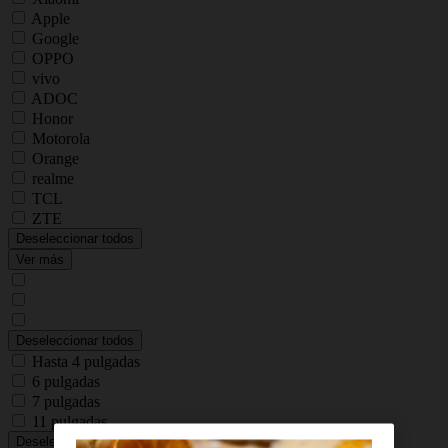
Apple
Google
OPPO
vivo
ADOC
Honor
Motorola
Orange
realme
TCL
ZTE
Deseleccionar todos
Ver más
Deseleccionar todos
Hasta 4 pulgadas
6 pulgadas
7 pulgadas
11 pulgadas
Deseleccionar todos