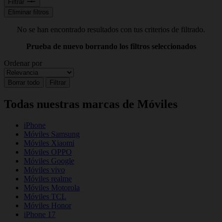
Filtrar
Eliminar filtros
No se han encontrado resultados con tus criterios de filtrado.
Prueba de nuevo borrando los filtros seleccionados
Ordenar por
Borrar todo
Filtrar
Todas nuestras marcas de Móviles
iPhone
Móviles Samsung
Móviles Xiaomi
Móviles OPPO
Móviles Google
Móviles vivo
Móviles realme
Móviles Motorola
Móviles TCL
Móviles Honor
iPhone 17