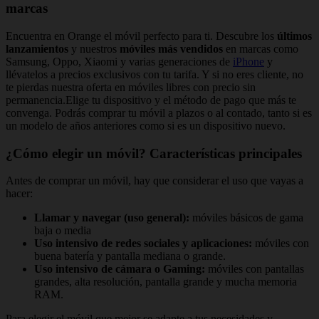
marcas
Encuentra en Orange el móvil perfecto para ti. Descubre los
últimos
lanzamientos
y nuestros
móviles más vendidos
en marcas como
Samsung, Oppo, Xiaomi y varias generaciones de
iPhone
y
llévatelos a precios exclusivos con tu tarifa. Y si no eres cliente, no
te pierdas nuestra oferta en móviles libres con precio sin
permanencia.Elige tu dispositivo y el método de pago que más te
convenga. Podrás comprar tu móvil a plazos o al contado, tanto si es
un modelo de años anteriores como si es un dispositivo nuevo.
¿Cómo elegir un móvil? Características principales
Antes de comprar un móvil, hay que considerar el uso que vayas a
hacer:
Llamar y navegar (uso general):
móviles básicos de gama
baja o media
Uso intensivo de redes sociales y aplicaciones:
móviles con
buena batería y pantalla mediana o grande.
Uso intensivo de cámara o Gaming:
móviles con pantallas
grandes, alta resolución, pantalla grande y mucha memoria
RAM.
Para elegir el móvil que mejor se adapte a tus necesidades y