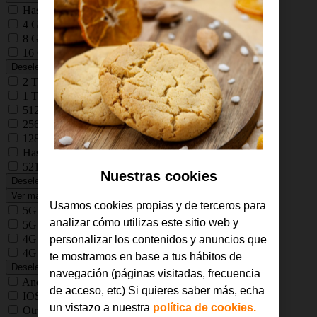
Hasta 4 GB RAM
4 GB RAM
8 GB RAM
16 GB RAM
Deseleccionar todos
2 TB
1 TB
512 GB
256 GB
128 GB
Hasta 32 GB
521
Nuestras cookies
Deseleccionar todos
Ver más
Usamos cookies propias y de terceros para
5G Plus
analizar cómo utilizas este sitio web y
5G
4G Plus
personalizar los contenidos y anuncios que
4G
te mostramos en base a tus hábitos de
Deseleccionar todos
navegación (páginas visitadas, frecuencia
Android
de acceso, etc) Si quieres saber más, echa
IOS
un vistazo a nuestra
política de cookies.
Otros