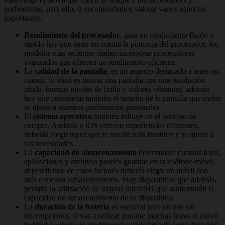
preferencias, para ello, te recomendamos valorar varios aspectos
importantes.
Rendimiento del procesador
, para un rendimiento fluido y
rápido hay que tener en cuenta la potencia del procesador, los
modelos más recientes suelen incorporar procesadores
avanzados que ofrecen un rendimiento eficiente.
La
calidad de la pantalla
, es un aspecto destacado a tener en
cuenta, lo ideal es buscar una pantalla con una resolución
nítida, buenos niveles de brillo y colores vibrantes, además
hay que considerar también el tamaño de la pantalla que mejor
se ajuste a nuestras preferencias personales.
El
sistema operativo
también influye en el proceso de
compra, Android e iOS ofrecen experiencias diferentes,
deberás elegir aquel que te resulte más intuitivo y se ajuste a
tus necesidades.
La
capacidad de almacenamiento
determinará cuántas fotos,
aplicaciones y archivos puedes guardar en tu teléfono móvil,
dependiendo de estos factores deberás elegir un móvil con
más o menos almacenamiento. Hay dispositivos que además,
permite la utilización de tarjetas microSD que aumentarán la
capacidad de almacenamiento de tu dispositivo.
La
duración de la batería
es esencial para un uso sin
interrupciones, si vas a utilizar durante muchas horas el móvil
lo ideal es elegir un modelo con una batería de larga duración